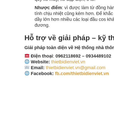
Nhược điểm
: vì được làm từ đồng h
tính chịu nhiệt cũng kém hơn. Để khắc
dầy lớn hơn nhiều các loại đầu cos khá
đương.
Hỗ trợ về giải pháp – kỹ t
Giải pháp toàn diện về
Hệ thống nhà thô
Điện thoại
:
0962118692 – 0934489102
Website:
thietbidienviet.vn
Email:
thietbidienviet.vn@gmail.com
Facebook:
fb.com/thietbidienviet.vn