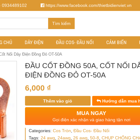
- 0934489102
https://www.facebook.com/thietbidienviet.vn
Tìm kiếm
G CHỦ
DÂY ĐIỆN
ĐẦU COS- ĐẦU NỐI
CẢM BIẾN
Cốt Nối Dây Điện Đồng Đỏ OT-50A
ĐẦU CỐT ĐỒNG 50A, CỐT NỐI D
ĐIỆN ĐỒNG ĐỎ OT-50A
6,000
₫
Thêm vào giỏ
Hướng dẫn mua 
MUA NGAY
Gọi điện xác nhận và giao hàng tận nơi
Categories:
Cos Tròn
,
Đầu Cos- Đầu Nối
Tags:
24 awg
,
24awg
,
26 awg
,
50-8
,
CHỤP CHỐNG CH