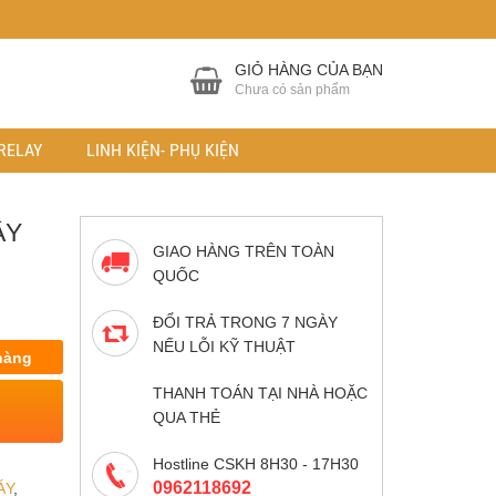
GIỎ HÀNG CỦA BẠN
Chưa có sản phẩm
RELAY
LINH KIỆN- PHỤ KIỆN
ÂY
GIAO HÀNG TRÊN TOÀN
QUỐC
ĐỔI TRẢ TRONG 7 NGÀY
NẾU LỖI KỸ THUẬT
hàng
THANH TOÁN TẠI NHÀ HOẶC
QUA THẺ
Hostline CSKH 8H30 - 17H30
0962118692
ÁY
,