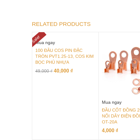
RELATED PRODUCTS
Sale!
Mua ngay
100 ĐẦU COS PIN ĐẶC
TRÒN PVT1.25-13, COS KIM
BỌC PHỦ NHỰA
40,000
₫
49,000
₫
Mua ngay
ĐẦU CỐT ĐỒNG 2
NỐI DÂY ĐIỆN Đ
OT-20A
4,000
₫