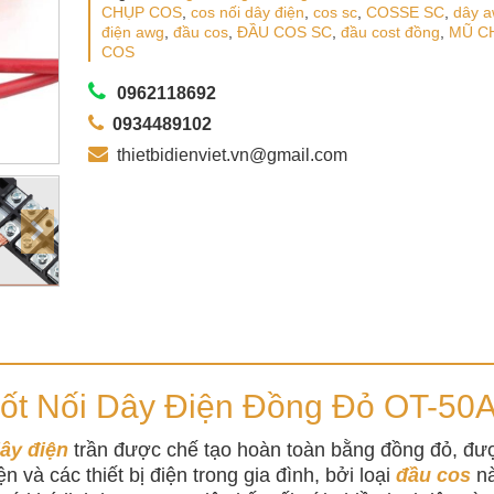
CHỤP COS
,
cos nối dây điện
,
cos sc
,
COSSE SC
,
dây 
điện awg
,
đầu cos
,
ĐẦU COS SC
,
đầu cost đồng
,
MŨ C
COS
0962118692
0934489102
thietbidienviet.vn@gmail.com
ốt Nối Dây Điện Đồng Đỏ OT-50
ây điện
trần được chế tạo hoàn toàn bằng đồng đỏ, đư
 và các thiết bị điện trong gia đình, bởi loại
đầu cos
nà