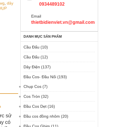
awg
,
dây
0934489102
HỤP
Email
thietbidienviet.vn@gmail.com
DANH MỤC SẢN PHẨM
Cầu Đấu
(10)
Cầu Đấu
(12)
Dây Điện
(137)
Đầu Cos- Đầu Nối
(193)
Chụp Cos
(7)
Cos Tròn
(32)
A
Đầu Cos Dẹt
(16)
ợc sử
Đầu cos đồng nhôm
(20)
y có
Đầu Cos Ghim
(11)