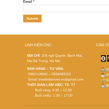
Email
*
LINH KIỆN CNC
CÁM Ơ
ĐỊA CHỈ
: 204 ngõ Quỳnh, Bạch Mai,
Hai Bà Trưng, Hà Nội.
BÁN HÀNG – TƯ VẤN:
Vi
0962118692 – 0934489102
Vi
Email:
thietbidienviet.vn@gmail.com
To
THỜI GIAN LÀM VIỆC: T2- T7
Wh
Buổi sáng: 8:30 – 12:00
Buổi chiều: 1:30 – 17:00