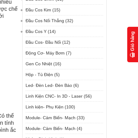
nhiều
ược chế
Đầu Cos Kim
(15)
ới
Đầu Cos Nối Thẳng
(32)
Đầu Cos Y
(14)
Giỏ hàng
Đầu Cos- Đầu Nối
(12)
Động Cơ- Máy Bơm
(7)
Gen Co Nhiệt
(16)
Hộp - Tủ Điện
(5)
Led- Đèn Led- Đèn Báo
(6)
Linh Kiện CNC- In 3D - Laser
(56)
Linh kiện- Phụ Kiện
(100)
Có thể
Module- Cảm Biến- Mạch
(33)
n tính
Module- Cảm Biến- Mạch
(4)
bình ắc