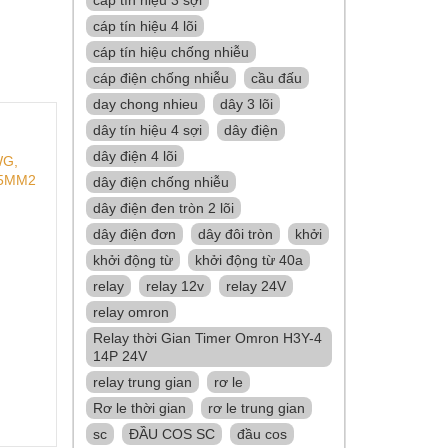
cáp tín hiệu 4 lõi
cáp tín hiệu chống nhiễu
cáp điện chống nhiễu
cầu đấu
day chong nhieu
dây 3 lõi
dây tín hiệu 4 sợi
dây điện
dây điện 4 lõi
WG,
75MM2
dây điện chống nhiễu
dây điện đen tròn 2 lõi
dây điện đơn
dây đôi tròn
khởi
khởi động từ
khởi động từ 40a
relay
relay 12v
relay 24V
relay omron
Relay thời Gian Timer Omron H3Y-4
14P 24V
relay trung gian
rơ le
Rơ le thời gian
rơ le trung gian
sc
ĐẦU COS SC
đầu cos