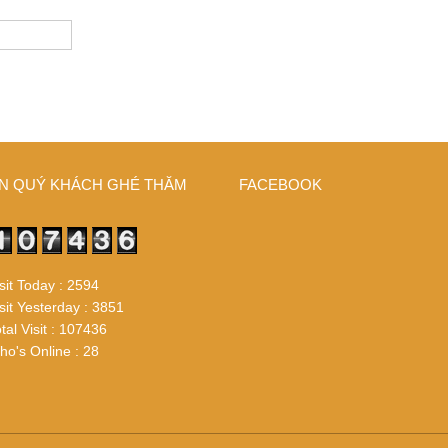
N QUÝ KHÁCH GHÉ THĂM
FACEBOOK
sit Today : 2594
sit Yesterday : 3851
tal Visit : 107436
o's Online : 28