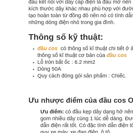
đầu kết nối với dây cáp điện là đầu mở nên n
kích thước dây khác nhau phù hợp với đường 
tạo hoàn toàn từ đồng đỏ nên nó có tính dẫn
những dòng điện nhỏ trong gia đình.
Thông số kỹ thuật:
đầu cos
có thông số kĩ thuật chi tiết ở
thông số kĩ thuật cơ bản của
đầu cos
Lỗ tròn bắt ốc : 6.2 mm2
Dòng 50A
Quy cách đóng gói sản phẩm : Chiếc.
Ưu nhược điểm của đầu cos 
Ưu điểm:
có đầu kẹp dây dạng hở nên 
gom nhiều dây cùng 1 lúc dễ dàng. Đư
dẫn điện rất tốt. Có đặc tính dẫn điện 
quy xe máy, xe đạp điện, ô tô.