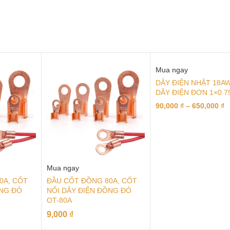
Mua ngay
DÂY ĐIỆN NHẬT 18A
DÂY ĐIỆN ĐƠN 1×0.
90,000
₫
–
650,000
₫
Mua ngay
0A, CỐT
ĐẦU CỐT ĐỒNG 80A, CỐT
ỒNG ĐỎ
NỐI DÂY ĐIỆN ĐỒNG ĐỎ
OT-80A
9,000
₫