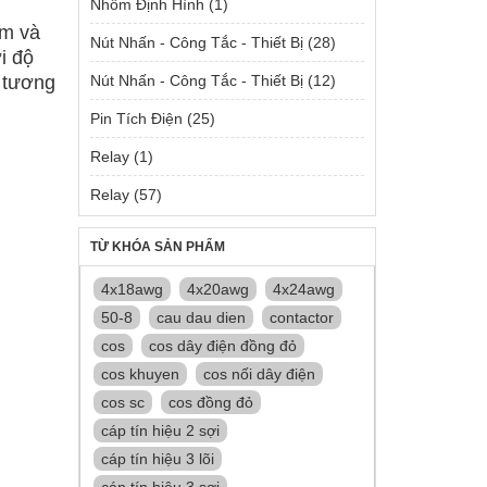
Nhôm Định Hình
(1)
ềm và
Nút Nhấn - Công Tắc - Thiết Bị
(28)
i độ
Nút Nhấn - Công Tắc - Thiết Bị
(12)
c tương
Pin Tích Điện
(25)
Relay
(1)
Relay
(57)
TỪ KHÓA SẢN PHẨM
4x18awg
4x20awg
4x24awg
50-8
cau dau dien
contactor
cos
cos dây điện đồng đỏ
cos khuyen
cos nối dây điện
cos sc
cos đồng đỏ
cáp tín hiệu 2 sợi
cáp tín hiệu 3 lõi
cáp tín hiệu 3 sợi