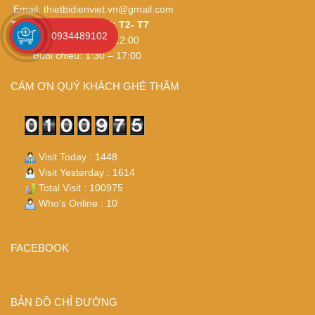
Email:
thietbidienviet.vn@gmail.com
THỜI GIAN LÀM VIỆC: T2- T7
0934489102
Buổi sáng: 8:30 – 12:00
Buổi chiều: 1:30 – 17:00
CÁM ƠN QUÝ KHÁCH GHÉ THĂM
Visit Today : 1448
Visit Yesterday : 1614
Total Visit : 100975
Who's Online : 10
FACEBOOK
BẢN ĐỒ CHỈ ĐƯỜNG