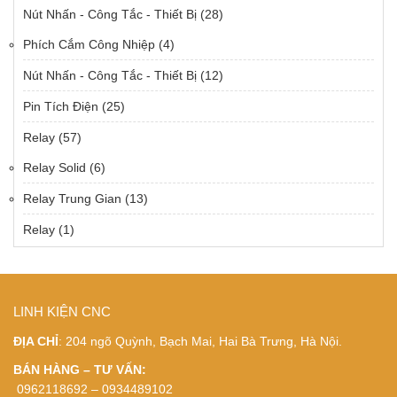
Nút Nhấn - Công Tắc - Thiết Bị
(28)
Phích Cắm Công Nhiệp
(4)
Nút Nhấn - Công Tắc - Thiết Bị
(12)
Pin Tích Điện
(25)
Relay
(57)
Relay Solid
(6)
Relay Trung Gian
(13)
Relay
(1)
LINH KIỆN CNC
ĐỊA CHỈ
: 204 ngõ Quỳnh, Bạch Mai, Hai Bà Trưng, Hà Nội.
BÁN HÀNG – TƯ VẤN:
0962118692 – 0934489102