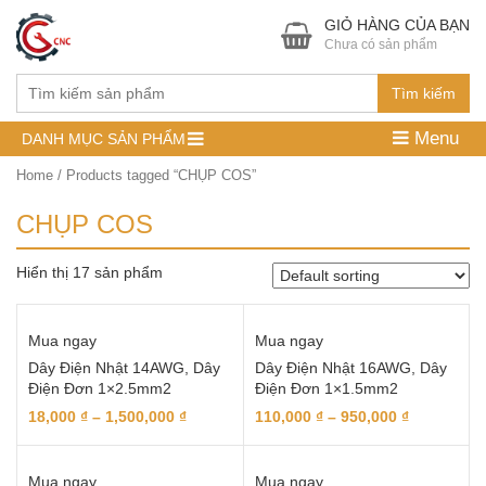
GIỎ HÀNG CỦA BẠN
Chưa có sản phẩm
Tìm kiếm
Menu
DANH MỤC SẢN PHẨM
Home
/ Products tagged “CHỤP COS”
CHỤP COS
Hiển thị 17 sản phẩm
Mua ngay
Mua ngay
Dây Điện Nhật 14AWG, Dây
Dây Điện Nhật 16AWG, Dây
Điện Đơn 1×2.5mm2
Điện Đơn 1×1.5mm2
18,000
₫
–
1,500,000
₫
110,000
₫
–
950,000
₫
Mua ngay
Mua ngay