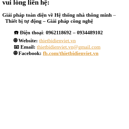
vui lòng
liên hệ:
Giải pháp toàn diện về
Hệ thống nhà thông minh
–
Thiết bị tự động – Giải
pháp công nghệ
☎️ Điện thoại
:
0962118692 – 0934489102
🌐 Website:
thietbidienviet.vn
📧 Email:
thietbidienviet.vn@gmail.com
🌐 Facebook:
fb.com/thietbidienviet.vn