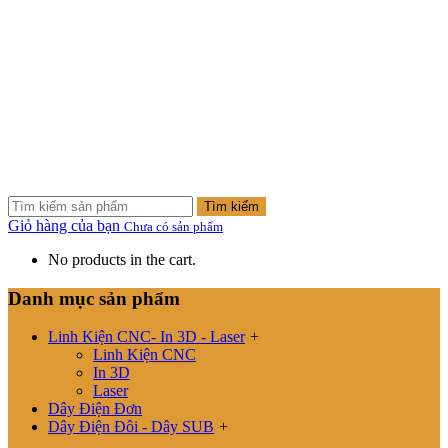
Tìm kiếm
Giỏ hàng của bạn
Chưa có sản phẩm
No products in the cart.
Danh mục sản phẩm
Linh Kiện CNC- In 3D - Laser
+
Linh Kiện CNC
In 3D
Laser
Dây Điện Đơn
Dây Điện Đôi - Dây SUB
+