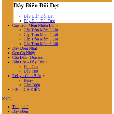
Dây Điện Đôi Dẹt
Dây Điện Đôi Dẹt
Dây Điện Đôi Tròn
Cáp Tròn Mềm Nhiều Lõi
+
Cáp Tròn Mềm 3 Lõi
Cáp Tròn Mềm 4 Lõi
Cáp Tròn Mềm 5 Lõi
Cáp Tròn Mềm 6 Lõi
Dây Điện Nhật
Gen Co Nhiệt
Cầu Đấu - Domino
Đầu Cos - Dây Thít
+
Đầu Cos
Dây Thít
Relay - Cảm Biến
+
Relay
Cảm Biến
PIN TÍCH ĐIỆN
Menu
Trang chủ
Dây Điện