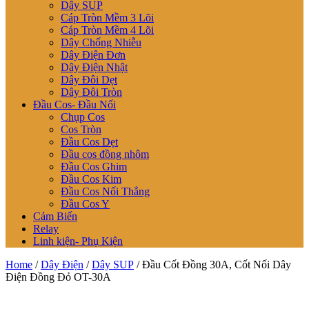
Dây SUP
Cáp Tròn Mềm 3 Lõi
Cáp Tròn Mềm 4 Lõi
Dây Chống Nhiễu
Dây Điện Đơn
Dây Điện Nhật
Dây Đôi Dẹt
Dây Đôi Tròn
Đầu Cos- Đầu Nối
Chụp Cos
Cos Tròn
Đầu Cos Dẹt
Đầu cos đồng nhôm
Đầu Cos Ghim
Đầu Cos Kim
Đầu Cos Nối Thẳng
Đầu Cos Y
Cảm Biến
Relay
Linh kiện- Phụ Kiện
Home
/
Dây Điện
/
Dây SUP
/ Đầu Cốt Đồng 30A, Cốt Nối Dây
Điện Đồng Đỏ OT-30A