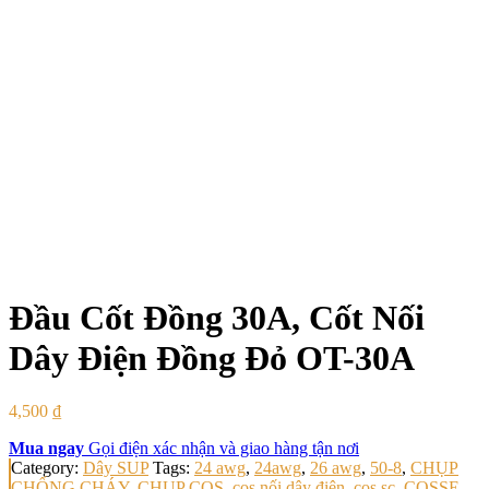
Đầu Cốt Đồng 30A, Cốt Nối
Dây Điện Đồng Đỏ OT-30A
4,500
₫
Mua ngay
Gọi điện xác nhận và giao hàng tận nơi
Category:
Dây SUP
Tags:
24 awg
,
24awg
,
26 awg
,
50-8
,
CHỤP
CHỐNG CHÁY
,
CHỤP COS
,
cos nối dây điện
,
cos sc
,
COSSE