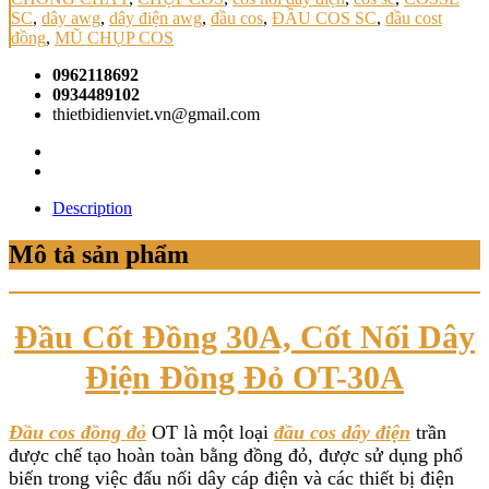
SC
,
dây awg
,
dây điện awg
,
đầu cos
,
ĐẦU COS SC
,
đầu cost
đồng
,
MŨ CHỤP COS
0962118692
0934489102
thietbidienviet.vn@gmail.com
Description
Mô tả sản phẩm
Đầu Cốt Đồng 30A, Cốt Nối Dây
Điện Đồng Đỏ OT-30A
Đầu cos đồng đỏ
OT là một loại
đầu cos dây điện
trần
được chế tạo hoàn toàn bằng đồng đỏ, được sử dụng phổ
biến trong việc đấu nối dây cáp điện và các thiết bị điện