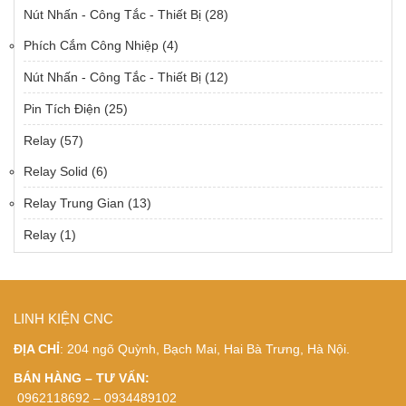
Nút Nhấn - Công Tắc - Thiết Bị
(28)
Phích Cắm Công Nhiệp
(4)
Nút Nhấn - Công Tắc - Thiết Bị
(12)
Pin Tích Điện
(25)
Relay
(57)
Relay Solid
(6)
Relay Trung Gian
(13)
Relay
(1)
LINH KIỆN CNC
ĐỊA CHỈ
: 204 ngõ Quỳnh, Bạch Mai, Hai Bà Trưng, Hà Nội.
BÁN HÀNG – TƯ VẤN:
0962118692 – 0934489102