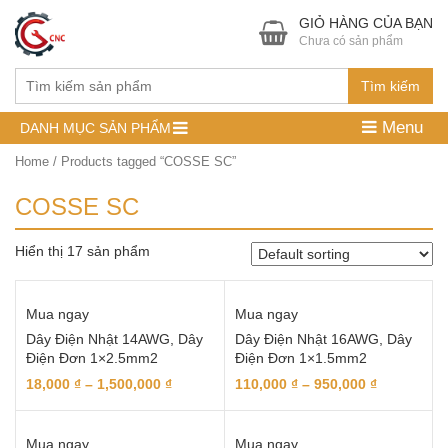
GIỎ HÀNG CỦA BẠN
Chưa có sản phẩm
Tìm kiếm
Menu
DANH MỤC SẢN PHẨM
Home
/ Products tagged “COSSE SC”
COSSE SC
Hiển thị 17 sản phẩm
Mua ngay
Mua ngay
Dây Điện Nhật 14AWG, Dây
Dây Điện Nhật 16AWG, Dây
Điện Đơn 1×2.5mm2
Điện Đơn 1×1.5mm2
18,000
₫
–
1,500,000
₫
110,000
₫
–
950,000
₫
Mua ngay
Mua ngay