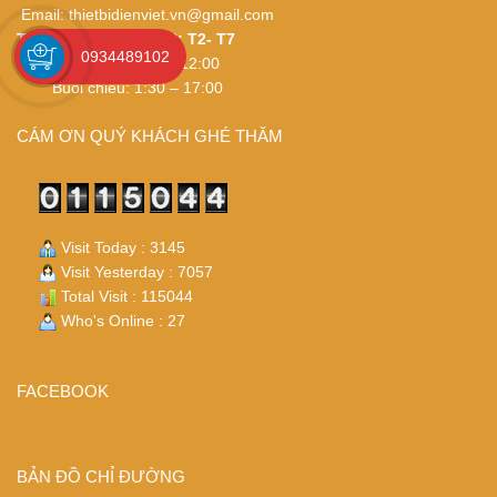
Email:
thietbidienviet.vn@gmail.com
THỜI GIAN LÀM VIỆC: T2- T7
0934489102
Buổi sáng: 8:30 – 12:00
Buổi chiều: 1:30 – 17:00
CÁM ƠN QUÝ KHÁCH GHÉ THĂM
Visit Today : 3145
Visit Yesterday : 7057
Total Visit : 115044
Who's Online : 27
FACEBOOK
BẢN ĐỒ CHỈ ĐƯỜNG