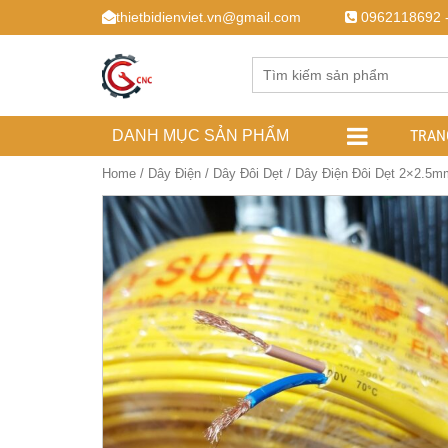
thietbidienviet.vn@gmail.com
0962118692 
TRAN
DANH MỤC SẢN PHẨM
Home
/
Dây Điện
/
Dây Đôi Dẹt
/ Dây Điện Đôi Dẹt 2×2.5m