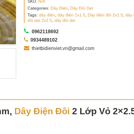
SKU:
N/A
Categories:
Dây Điện
,
Dây Đôi Dẹt
Tags:
dây điện
,
dây điện 2x1.5
,
Dây điện đôi 2x1.5
,
dây 
đôi dẹt 2x2.5
,
dây đôi dẹt
0962118692
0934489102
thietbidienviet.vn@gmail.com
mm,
Dây Điện Đôi
2 Lớp Vỏ 2×2