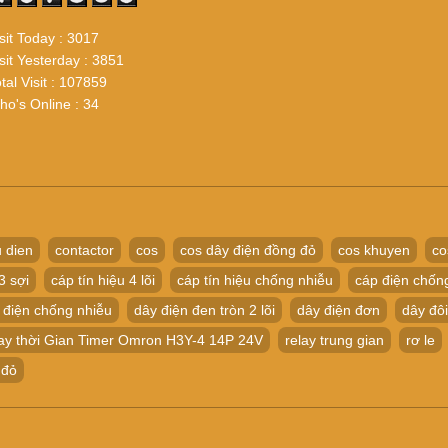
sit Today : 3017
sit Yesterday : 3851
tal Visit : 107859
o's Online : 34
 dien
contactor
cos
cos dây điện đồng đỏ
cos khuyen
co
3 sợi
cáp tín hiệu 4 lõi
cáp tín hiệu chống nhiễu
cáp điện chốn
 điện chống nhiễu
dây điện đen tròn 2 lõi
dây điện đơn
dây đôi
ay thời Gian Timer Omron H3Y-4 14P 24V
relay trung gian
rơ le
 đỏ