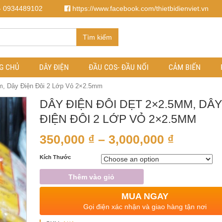
- 0934489102
https://www.facebook.com/thietbidienviet.vn
Tìm kiếm
G CHỦ
DÂY ĐIỆN
ĐẦU COS- ĐẦU NỐI
CẢM BIẾN
m, Dây Điện Đôi 2 Lớp Vỏ 2×2.5mm
DÂY ĐIỆN ĐÔI DẸT 2×2.5MM, DÂY
ĐIỆN ĐÔI 2 LỚP VỎ 2×2.5MM
350,000
₫
–
3,000,000
₫
Kích Thước
Thêm vào giỏ
MUA NGAY
Gọi điện xác nhận và giao hàng tận nơi