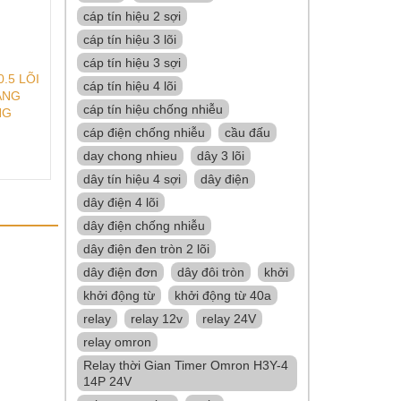
cáp tín hiệu 2 sợi
cáp tín hiệu 3 lõi
cáp tín hiệu 3 sợi
.5 LÕI
cáp tín hiệu 4 lõi
ÀNG
cáp tín hiệu chống nhiễu
NG
cáp điện chống nhiễu
cầu đấu
day chong nhieu
dây 3 lõi
dây tín hiệu 4 sợi
dây điện
dây điện 4 lõi
dây điện chống nhiễu
dây điện đen tròn 2 lõi
dây điện đơn
dây đôi tròn
khởi
khởi động từ
khởi động từ 40a
relay
relay 12v
relay 24V
relay omron
Relay thời Gian Timer Omron H3Y-4
14P 24V