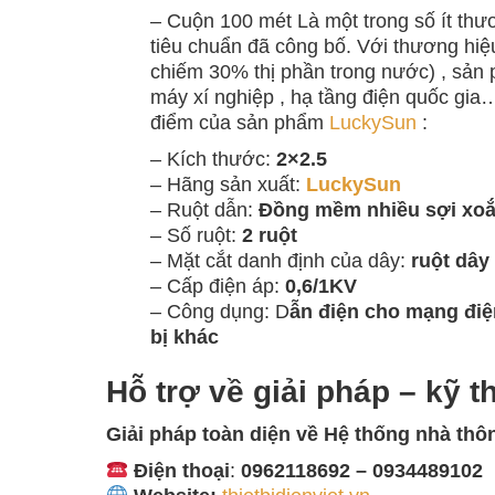
– Cuộn 100 mét Là một trong số ít thươ
tiêu chuẩn đã công bố. Với thương hi
chiếm 30% thị phần trong nước) , sản 
máy xí nghiệp , hạ tầng điện quốc gia
điểm của sản phẩm
LuckySun
:
– Kích thước:
2×2.5
– Hãng sản xuất:
LuckySun
– Ruột dẫn:
Đồng mềm nhiều sợi xo
– Số ruột:
2 ruột
– Mặt cắt danh định của dây:
ruột dây
– Cấp điện áp:
0,6/1KV
– Công dụng: D
ẫn điện cho mạng điện 
bị khác
Hỗ trợ về giải pháp – kỹ t
Giải pháp toàn diện về
Hệ thống nhà thô
Điện thoại
:
0962118692 – 0934489102