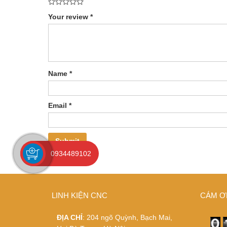
Your review
*
Name
*
Email
*
0934489102
LINH KIỆN CNC
CÁM Ơ
ĐỊA CHỈ
: 204 ngõ Quỳnh, Bạch Mai,