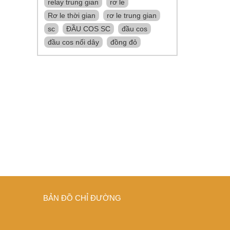
relay trung gian
rơ le
Rơ le thời gian
rơ le trung gian
sc
ĐẦU COS SC
đầu cos
đầu cos nối dây
đồng đỏ
BẢN ĐỒ CHỈ ĐƯỜNG