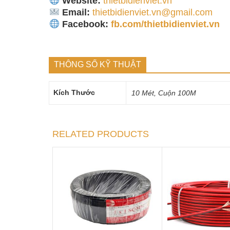
Website:
thietbidienviet.vn
Email:
thietbidienviet.vn@gmail.com
Facebook:
fb.com/thietbidienviet.vn
THÔNG SỐ KỸ THUẬT
Kích Thước
10 Mét, Cuộn 100M
RELATED PRODUCTS