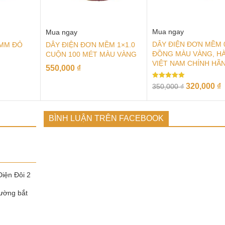
Mua ngay
Mua ngay
DÂY ĐIỆN ĐƠN MỀM 0
5MM ĐỎ
DÂY ĐIỆN ĐƠN MỀM 1×1.0
ĐỒNG MÀU VÀNG, H
CUỘN 100 MÉT MÀU VÀNG
VIỆT NAM CHÍNH HÃ
550,000
₫
Rated
320,000
₫
350,000
₫
5.00
out of 5
BÌNH LUẬN TRÊN FACEBOOK
Điện Đôi 2
ường bắt