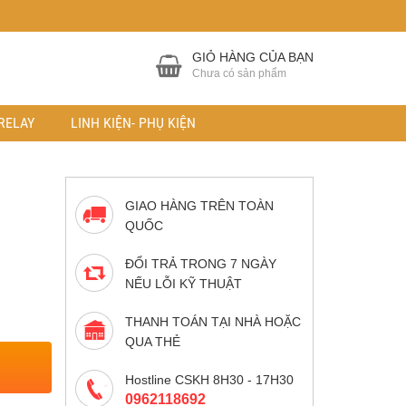
GIỎ HÀNG CỦA BẠN
Chưa có sản phẩm
RELAY
LINH KIỆN- PHỤ KIỆN
GIAO HÀNG TRÊN TOÀN
QUỐC
ĐỔI TRẢ TRONG 7 NGÀY
NẾU LỖI KỸ THUẬT
THANH TOÁN TẠI NHÀ HOẶC
QUA THẺ
Hostline CSKH 8H30 - 17H30
0962118692