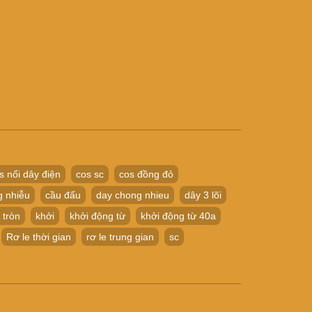
s nối dây điện
cos sc
cos đồng đỏ
g nhiễu
cầu đấu
day chong nhieu
dây 3 lõi
 tròn
khởi
khởi động từ
khởi động từ 40a
Rơ le thời gian
rơ le trung gian
sc