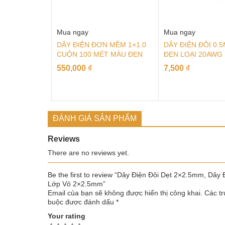
Mua ngay
Mua ngay
DÂY ĐIỆN ĐƠN MỀM 1×1.0
DÂY ĐIỆN ĐÔI 0.
CUỘN 100 MÉT MÀU ĐEN
ĐEN LOẠI 20AWG
550,000
₫
7,500
₫
ĐÁNH GIÁ SẢN PHẨM
Reviews
There are no reviews yet.
Be the first to review “Dây Điện Đôi Dẹt 2×2.5mm, Dây 
Lớp Vỏ 2×2.5mm”
Email của bạn sẽ không được hiển thị công khai.
Các tr
buộc được đánh dấu
*
Your rating