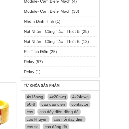
Module- Cảm Biến- Mạch
(4)
Module- Cảm Biến- Mạch
(33)
Nhôm Định Hình
(1)
Nút Nhấn - Công Tắc - Thiết Bị
(28)
Nút Nhấn - Công Tắc - Thiết Bị
(12)
Pin Tích Điện
(25)
Relay
(57)
Relay
(1)
TỪ KHÓA SẢN PHẨM
4x18awg
4x20awg
4x24awg
50-8
cau dau dien
contactor
cos
cos dây điện đồng đỏ
cos khuyen
cos nối dây điện
cos sc
cos đồng đỏ