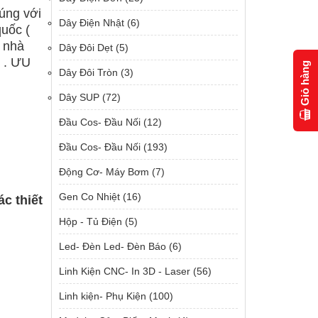
đúng với
Dây Điện Nhật
(6)
quốc (
, nhà
Dây Đôi Dẹt
(5)
e . ƯU
Giỏ hàng
Dây Đôi Tròn
(3)
Dây SUP
(72)
Đầu Cos- Đầu Nối
(12)
Đầu Cos- Đầu Nối
(193)
Động Cơ- Máy Bơm
(7)
Gen Co Nhiệt
(16)
ác thiết
Hộp - Tủ Điện
(5)
Led- Đèn Led- Đèn Báo
(6)
Linh Kiện CNC- In 3D - Laser
(56)
Linh kiện- Phụ Kiện
(100)