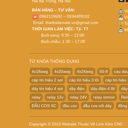
Hai Bà Trưng, Hà Nội.
BÁN HÀNG – TƯ VẤN:
Vi
0962118692 – 0934489102
Vi
Email:
thietbidienviet.vn@gmail.com
To
THỜI GIAN LÀM VIỆC: T2- T7
Wh
Buổi sáng: 8:30 – 12:00
Buổi chiều: 1:30 – 17:00
TỪ KHÓA THÔNG DỤNG
4x18awg
4x20awg
4x24awg
50-8
cau dau
cáp tín hiệu 2 sợi
cáp tín hiệu 3 lõi
cáp tín hiệu 
dây tín hiệu 4 sợi
dây điện
dây điện 4 lõi
dây
relay
relay 12v
relay 24V
relay omron
Rel
ĐẦU COS SC
đầu cos
đầu cos nối dây
đồng
Copyright © 2010 Website Thuộc Về Linh Kiện CNC