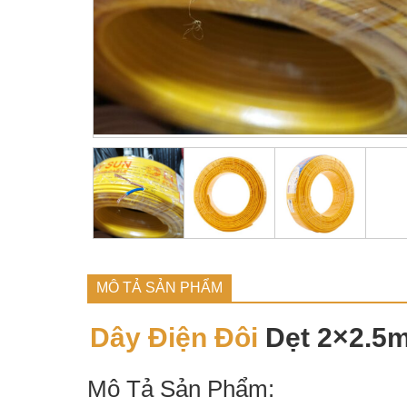
MÔ TẢ SẢN PHẨM
Dây Điện Đôi
Dẹt 2×2.5
Mô Tả Sản Phẩm: