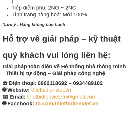
)
Tiếp điểm phụ: 2NO + 2NC
Tình trạng hàng hoá: Mới 100%
*Lưu ý : Hàng không bảo hành
Hỗ trợ về giải pháp – kỹ thuật
quý khách vui lòng
liên hệ:
Giải pháp toàn diện về
Hệ thống nhà thông minh
–
Thiết bị tự động – Giải
pháp công nghệ
☎️ Điện thoại
:
0962118692 – 0934489102
🌐 Website:
thietbidienviet.vn
📧 Email:
thietbidienviet.vn@gmail.com
🌐 Facebook:
fb.com/thietbidienviet.vn