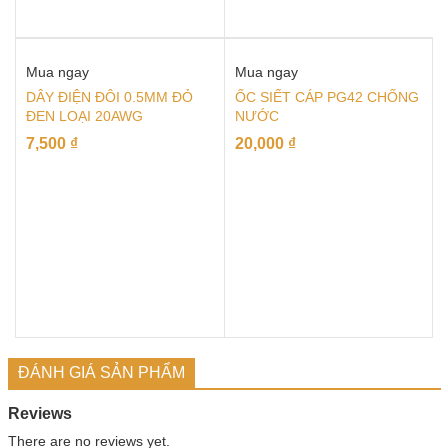
Mua ngay
Mua ngay
DÂY ĐIỆN ĐÔI 0.5MM ĐỎ
ỐC SIẾT CÁP PG42 CHỐNG
ĐEN LOẠI 20AWG
NƯỚC
7,500
₫
20,000
₫
ĐÁNH GIÁ SẢN PHẨM
Reviews
There are no reviews yet.