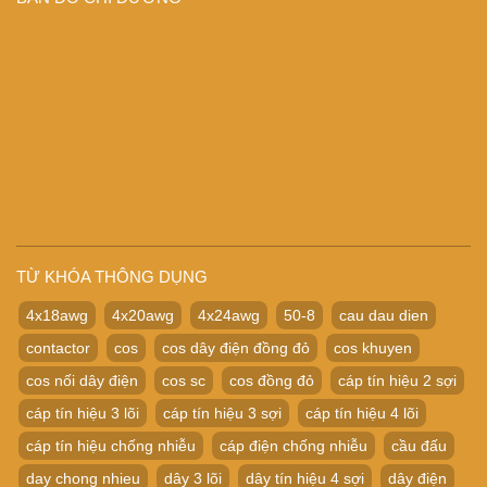
TỪ KHÓA THÔNG DỤNG
4x18awg
4x20awg
4x24awg
50-8
cau dau dien
contactor
cos
cos dây điện đồng đỏ
cos khuyen
cos nối dây điện
cos sc
cos đồng đỏ
cáp tín hiệu 2 sợi
cáp tín hiệu 3 lõi
cáp tín hiệu 3 sợi
cáp tín hiệu 4 lõi
cáp tín hiệu chống nhiễu
cáp điện chống nhiễu
cầu đấu
day chong nhieu
dây 3 lõi
dây tín hiệu 4 sợi
dây điện