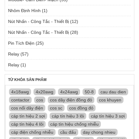
Nhôm Định Hình
(1)
Nút Nhấn - Công Tắc - Thiết Bị
(12)
Nút Nhấn - Công Tắc - Thiết Bị
(28)
Pin Tích Điện
(25)
Relay
(57)
Relay
(1)
TỪ KHÓA SẢN PHẨM
4x18awg
4x20awg
4x24awg
50-8
cau dau dien
contactor
cos
cos dây điện đồng đỏ
cos khuyen
cos nối dây điện
cos sc
cos đồng đỏ
cáp tín hiệu 2 sợi
cáp tín hiệu 3 lõi
cáp tín hiệu 3 sợi
cáp tín hiệu 4 lõi
cáp tín hiệu chống nhiễu
cáp điện chống nhiễu
cầu đấu
day chong nhieu