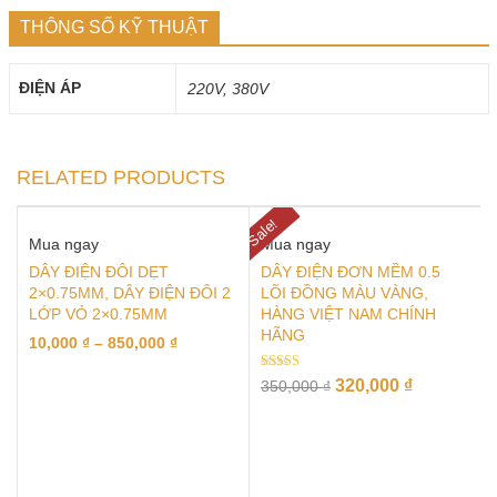
THÔNG SỐ KỸ THUẬT
ĐIỆN ÁP
220V, 380V
RELATED PRODUCTS
Sale!
Mua ngay
Mua ngay
DÂY ĐIỆN ĐÔI DẸT
DÂY ĐIỆN ĐƠN MỀM 0.5
2×0.75MM, DÂY ĐIỆN ĐÔI 2
LÕI ĐỒNG MÀU VÀNG,
LỚP VỎ 2×0.75MM
HÀNG VIỆT NAM CHÍNH
HÃNG
10,000
₫
–
850,000
₫
Rated
320,000
₫
350,000
₫
5.00
out of 5