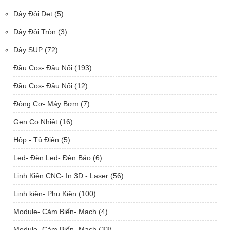
Dây Đôi Dẹt
(5)
Dây Đôi Tròn
(3)
Dây SUP
(72)
Đầu Cos- Đầu Nối
(193)
Đầu Cos- Đầu Nối
(12)
Động Cơ- Máy Bơm
(7)
Gen Co Nhiệt
(16)
Hộp - Tủ Điện
(5)
Led- Đèn Led- Đèn Báo
(6)
Linh Kiện CNC- In 3D - Laser
(56)
Linh kiện- Phụ Kiện
(100)
Module- Cảm Biến- Mạch
(4)
Module- Cảm Biến- Mạch
(33)