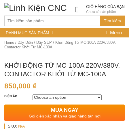
GIỎ HÀNG CỦA BẠN
Chưa có sản phẩm
Tìm kiếm
Menu
DANH MỤC SẢN PHẨM
Home
/
Dây Điện
/
Dây SUP
/ Khởi Động Từ MC-100A 220V/380V,
Contactor Khởi Từ MC-100A
KHỞI ĐỘNG TỪ MC-100A 220V/380V,
CONTACTOR KHỞI TỪ MC-100A
850,000
₫
ĐIỆN ÁP
MUA NGAY
Gọi điện xác nhận và giao hàng tận nơi
SKU:
N/A