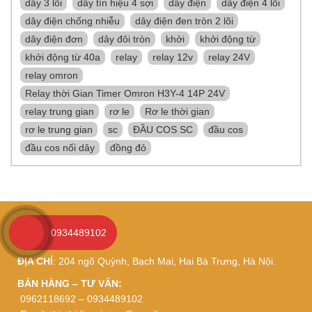
dây 3 lõi
dây tín hiệu 4 sợi
dây điện
dây điện 4 lõi
dây điện chống nhiễu
dây điện đen tròn 2 lõi
dây điện đơn
dây đôi tròn
khởi
khởi động từ
khởi động từ 40a
relay
relay 12v
relay 24V
relay omron
Relay thời Gian Timer Omron H3Y-4 14P 24V
relay trung gian
rơ le
Rơ le thời gian
rơ le trung gian
sc
ĐẦU COS SC
đầu cos
đầu cos nối dây
đồng đỏ
LINH KIỆN CNC
0934489102
ĐỊA CHỈ
: 204 ngõ Quỳnh, Bạch Mai, Hai Bà Trưng, Hà Nội.
BÁN HÀNG – TƯ VẤN:
0962118692 – 0934489102