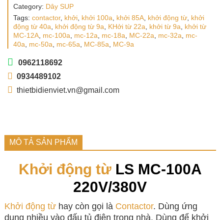
Category:
Dây SUP
Tags:
contactor
,
khởi
,
khởi 100a
,
khởi 85A
,
khởi động từ
,
khởi
động từ 40a
,
khởi động từ 9a
,
KHởi từ 22a
,
khởi từ 9a
,
khởi từ
MC-12A
,
mc-100a
,
mc-12a
,
mc-18a
,
MC-22a
,
mc-32a
,
mc-
40a
,
mc-50a
,
mc-65a
,
MC-85a
,
MC-9a
0962118692
0934489102
thietbidienviet.vn@gmail.com
MÔ TẢ SẢN PHẨM
Khởi động từ
LS MC-100A
220V/380V
Khởi động từ
hay còn gọi là
Contactor
. Dùng ứng
dụng nhiều vào đấu tủ điện trong nhà. Dùng để khởi