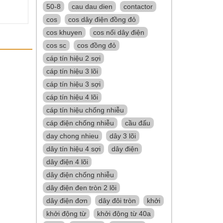
50-8
cau dau dien
contactor
cos
cos dây điện đồng đỏ
cos khuyen
cos nối dây điện
cos sc
cos đồng đỏ
cáp tín hiệu 2 sợi
cáp tín hiệu 3 lõi
cáp tín hiệu 3 sợi
cáp tín hiệu 4 lõi
cáp tín hiệu chống nhiễu
cáp điện chống nhiễu
cầu đấu
day chong nhieu
dây 3 lõi
dây tín hiệu 4 sợi
dây điện
dây điện 4 lõi
dây điện chống nhiễu
dây điện đen tròn 2 lõi
dây điện đơn
dây đôi tròn
khởi
khởi động từ
khởi động từ 40a