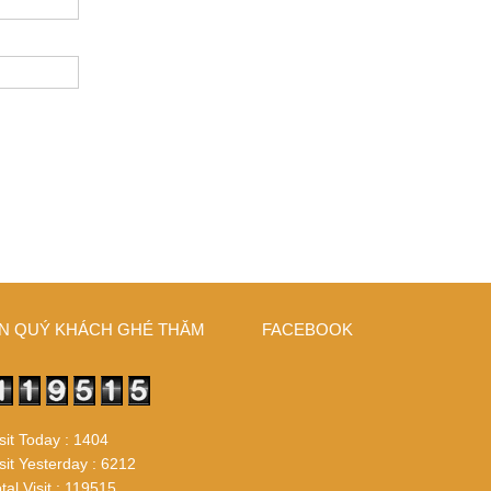
N QUÝ KHÁCH GHÉ THĂM
FACEBOOK
sit Today : 1404
sit Yesterday : 6212
tal Visit : 119515