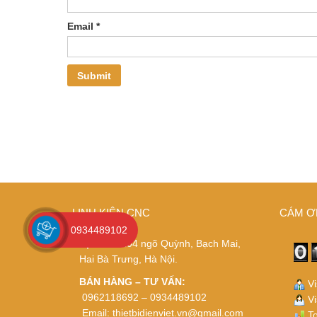
Email
*
LINH KIỆN CNC
CÁM Ơ
0934489102
ĐỊA CHỈ
: 204 ngõ Quỳnh, Bạch Mai,
Hai Bà Trưng, Hà Nội.
BÁN HÀNG – TƯ VẤN:
Vi
0962118692 – 0934489102
Vi
Email:
thietbidienviet.vn@gmail.com
To