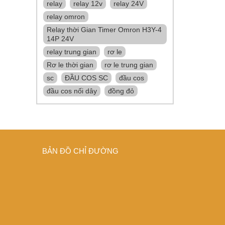
relay
relay 12v
relay 24V
relay omron
Relay thời Gian Timer Omron H3Y-4
14P 24V
relay trung gian
rơ le
Rơ le thời gian
rơ le trung gian
sc
ĐẦU COS SC
đầu cos
đầu cos nối dây
đồng đỏ
BẢN ĐỒ CHỈ ĐƯỜNG