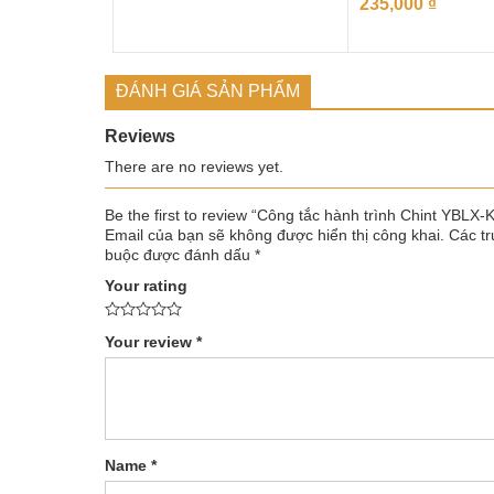
235,000
₫
ĐÁNH GIÁ SẢN PHẨM
Reviews
There are no reviews yet.
Be the first to review “Công tắc hành trình Chint YBLX-
Email của bạn sẽ không được hiển thị công khai.
Các tr
buộc được đánh dấu
*
Your rating
Your review
*
Name
*