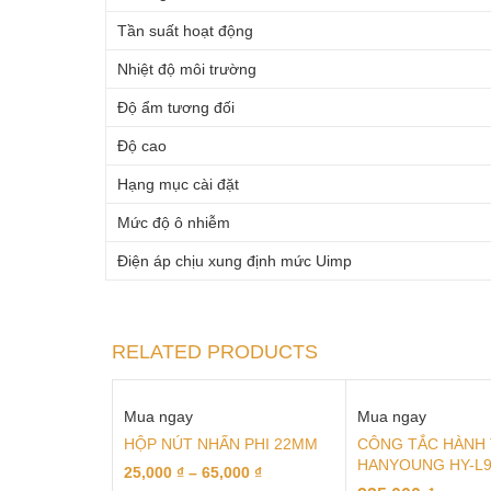
Tần suất hoạt động
Nhiệt độ môi trường
Độ ẩm tương đối
Độ cao
Hạng mục cài đặt
Mức độ ô nhiễm
Điện áp chịu xung định mức Uimp
RELATED PRODUCTS
Mua ngay
Mua ngay
HỘP NÚT NHẤN PHI 22MM
CÔNG TẮC HÀNH 
HANYOUNG HY-L9
25,000
₫
–
65,000
₫