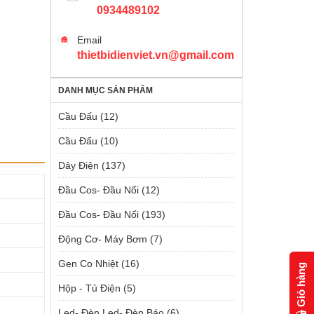
0934489102
Email
thietbidienviet.vn@gmail.com
DANH MỤC SẢN PHẨM
Cầu Đấu
(12)
Cầu Đấu
(10)
Dây Điện
(137)
Đầu Cos- Đầu Nối
(12)
Đầu Cos- Đầu Nối
(193)
Động Cơ- Máy Bơm
(7)
Gen Co Nhiệt
(16)
Giỏ hàng
Hộp - Tủ Điện
(5)
Led- Đèn Led- Đèn Báo
(6)