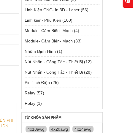
Linh Kiện CNC- In 3D - Laser
(56)
Linh kiện- Phụ Kiện
(100)
Module- Cảm Biến- Mạch
(4)
Module- Cảm Biến- Mạch
(33)
Nhôm Định Hình
(1)
Nút Nhấn - Công Tắc - Thiết Bị
(12)
Nút Nhấn - Công Tắc - Thiết Bị
(28)
Pin Tích Điện
(25)
Relay
(57)
Relay
(1)
TỪ KHÓA SẢN PHẨM
ÈN PHI
11DN
4x18awg
4x20awg
4x24awg