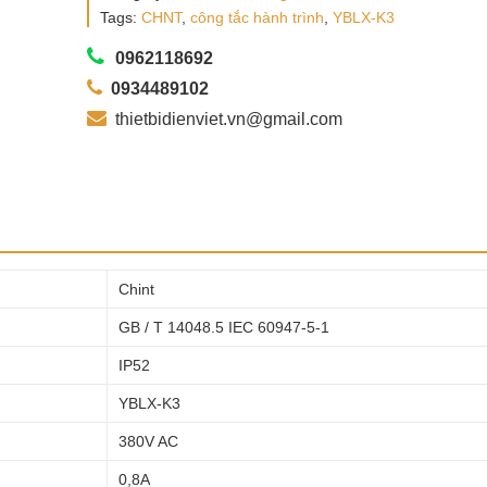
Tags:
CHNT
,
công tắc hành trình
,
YBLX-K3
0962118692
0934489102
thietbidienviet.vn@gmail.com
Chint
GB / T 14048.5 IEC 60947-5-1
IP52
YBLX-K3
380V AC
0,8A