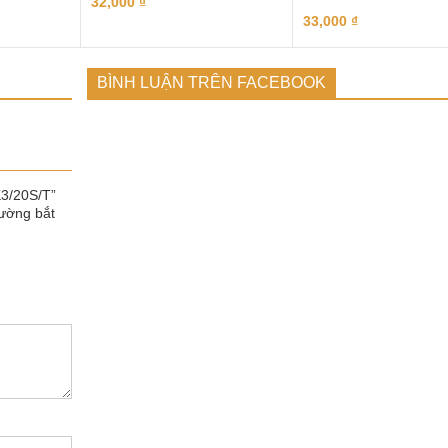
32,000
₫
33,000
₫
BÌNH LUẬN TRÊN FACEBOOK
K3/20S/T”
ường bắt