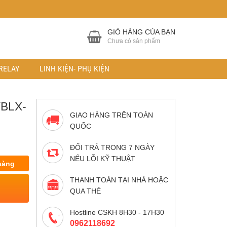
GIỎ HÀNG CỦA BẠN
Chưa có sản phẩm
RELAY
LINH KIỆN- PHỤ KIỆN
BLX-
GIAO HÀNG TRÊN TOÀN
QUỐC
ĐỔI TRẢ TRONG 7 NGÀY
NẾU LỖI KỸ THUẬT
hàng
THANH TOÁN TẠI NHÀ HOẶC
QUA THẺ
Hostline CSKH 8H30 - 17H30
0962118692