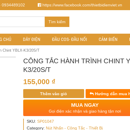
- 0934489102
https://www.facebook.com/thietbidienviet.vn
Tìm kiếm
G CHỦ
DÂY ĐIỆN
ĐẦU COS- ĐẦU NỐI
CẢM BIẾN
nh Chint YBLX-K3/20S/T
CÔNG TẮC HÀNH TRÌNH CHINT Y
K3/20S/T
155,000
₫
Thêm vào giỏ
Hướng dẫn mua 
MUA NGAY
Gọi điện xác nhận và giao hàng tận nơi
SKU:
SP01047
Category:
Nút Nhấn - Công Tắc - Thiết Bị