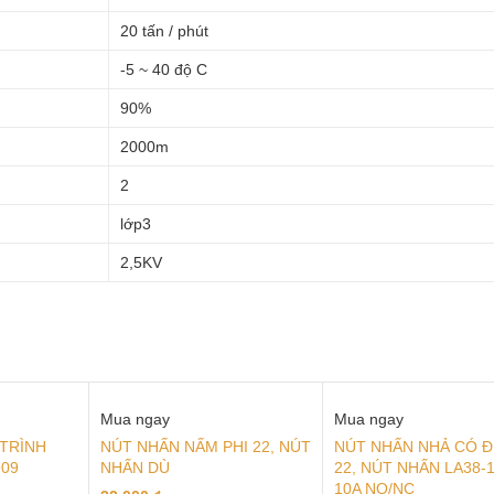
20 tấn / phút
-5 ~ 40 độ C
90%
2000m
2
lớp3
2,5KV
Mua ngay
Mua ngay
TRÌNH
NÚT NHẤN NẤM PHI 22, NÚT
NÚT NHẤN NHẢ CÓ Đ
09
NHẤN DÙ
22, NÚT NHẤN LA38-
10A NO/NC